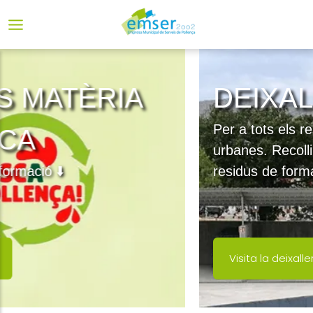
DEIXALLERIA
Per a tots els residents en zones
urbanes. Recollim i reciclam els teus
residus de forma fraccionada
Visita la deixalleria