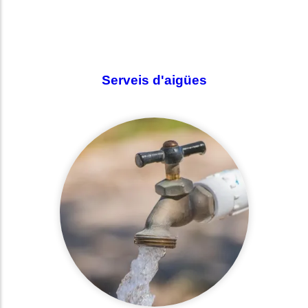
Shared post
on
Time
Serveis d'aigües