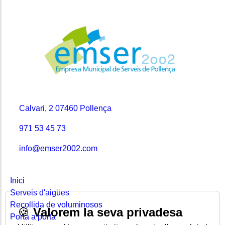
Contacte
Calvari, 2 07460 Pollença
971 53 45 73
info@emser2002.com
Seccions
Inici
Serveis d'aigües
Recollida de voluminosos
🍪
Valorem la seva privadesa
Porta a porta