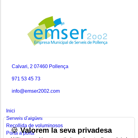
Contacte
Calvari, 2 07460 Pollença
971 53 45 73
info@emser2002.com
Seccions
Inici
Serveis d'aigües
Recollida de voluminosos
🍪
Valorem la seva privadesa
Porta a porta