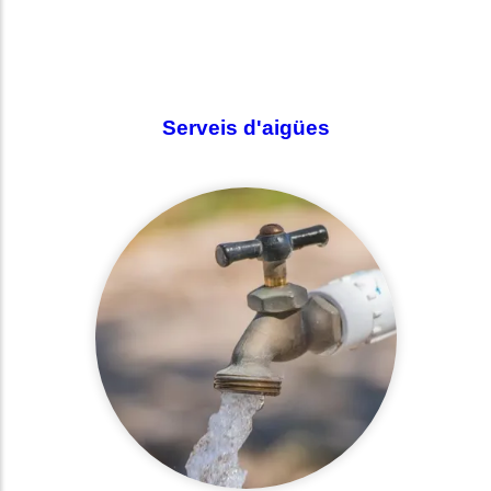
Shared post
on
Time
Serveis d'aigües