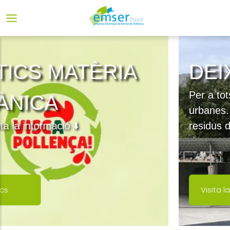
IA
DEIXALLERIA
Per a tots els residents en zones
urbanes. Recollim i reciclam els teu
residus de forma fraccionada
Visita la deixalleria