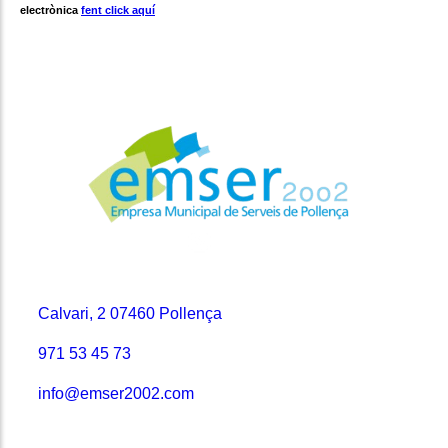
electrònica
fent click aquí
Contacte
Calvari, 2 07460 Pollença
971 53 45 73
info@emser2002.com
Seccions