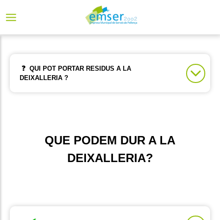
❓
QUI POT PORTAR RESIDUS A LA
DEIXALLERIA ?
La deixalleria és un servei destinat als
particulars
donats d'alta al padró municipal de Pollença.
QUE PODEM DUR A LA
DEIXALLERIA?