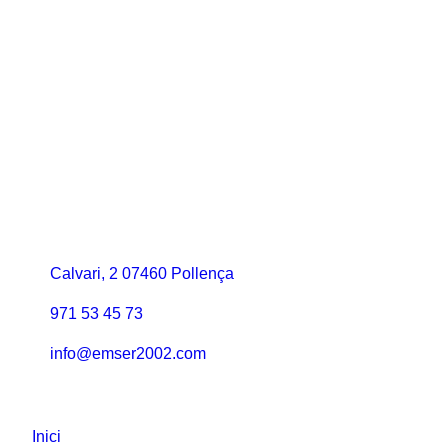
Contacte
Calvari, 2 07460 Pollença
971 53 45 73
info@emser2002.com
Seccions
Inici