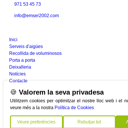
971 53 45 73
info@emser2002.com
Seccions
Inici
Serveis d'aigües
Recollida de voluminosos
Porta a porta
Deixalleria
Notícies
Contacte
🍪
Valorem la seva privadesa
Utilitzem cookies per optimitzar el nostre lloc web i el 
veure més a la nostra
Política de Cookies
Veure preferències
Rebutjar tot
Copyright © emser2002