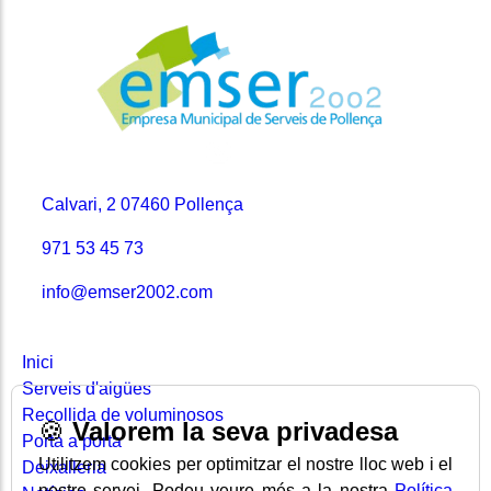
Contacte
Calvari, 2 07460 Pollença
971 53 45 73
info@emser2002.com
Seccions
Inici
Serveis d'aigües
Recollida de voluminosos
🍪
Valorem la seva privadesa
Porta a porta
Utilitzem cookies per optimitzar el nostre lloc web i el
Deixalleria
nostre servei. Podeu veure més a la nostra
Política