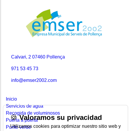
Contacto
Calvari, 2 07460 Pollença
971 53 45 73
info@emser2002.com
Secciones
Inicio
Servicios de agua
Recogida de voluminosos
🍪
Valoramos su privacidad
Puerta a puerta
Utilizamos cookies para optimizar nuestro sitio web y
Punto verde