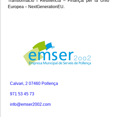
Transformació i Resiliència – Finançat per la Unió
Europea – NextGenerationEU.
Contacto
Calvari, 2 07460 Pollença
971 53 45 73
info@emser2002.com
Secciones